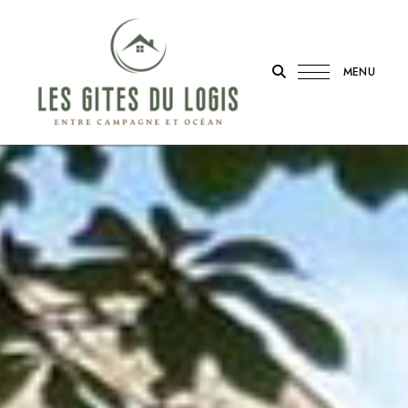
MENU
Entre
LES
campagne
et
GÎTES
océan
DU
LOGIS