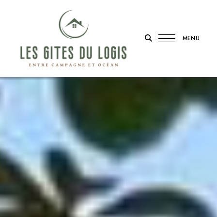
MENU
Entre
LES
campagne
et
GÎTES
océan
DU
LOGIS